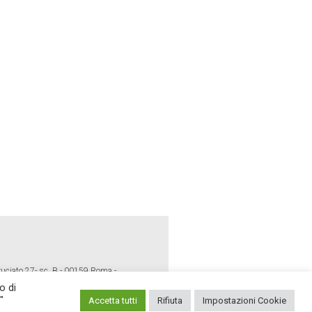
ruciato 27- sc. B - 00159 Roma -
o di
"
Accetta tutti
Rifiuta
Impostazioni Cookie
E POLICY