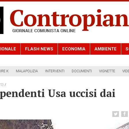
IONALE
FLASH NEWS
ECONOMIA
AMBIENTE
S
ORE K
MALAPOLIZIA
INTERVENTI
DOCUMENTI
VIGNETTE
VID
/
S)
pendenti Usa uccisi dai