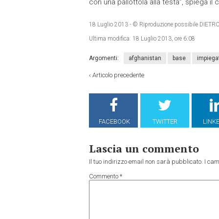
con una pallottola alla testa”, spiega il
18 Luglio 2013
- © Riproduzione possibile DI
Ultima modifica:
18 Luglio 2013, ore 6:08
Argomenti:
afghanistan
base
impiega
‹
Articolo precedente
FACEBOOK
TWITTER
LINK
Lascia un commento
Il tuo indirizzo email non sarà pubblicato.
I cam
Commento
*