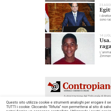
23 AGO
Egit
I dirett
sono rac
14 LUGL
Usa.
rag
L'anima 
Zimmerm
Autorizzazione del Tribunale di Roma
Tel. 06.640.122.19 -
redazione@cont
Questo sito utilizza cookie e strumenti analoghi per erogare il serv
TUTTI i cookie. Cliccando "Rifiuta" non permetterai al sito di sal
SOSTIENICI!
REDAZIONE