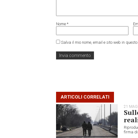
Nome
*
Em
Salva il mio nome, email e sito web in ques
ARTICOLI CORRELATI
21 MAG
Sull
real
Riprodu
firma di