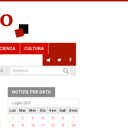
CIENZA
CULTURA
EO
NOTIZIE PER DATA
Luglio 2013
Lun
Mar
Mer
Gio
Ven
Sab
Dom
1
2
3
4
5
6
7
8
9
10
11
12
13
14