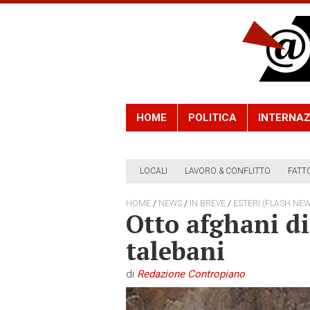
HOME
POLITICA
INTERNAZ
LOCALI
LAVORO & CONFLITTO
FATT
/
/
/
HOME
NEWS
IN BREVE
ESTERI (FLASH NEW
Otto afghani di
talebani
di
Redazione Contropiano