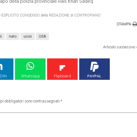
 capo della polizia provinciale Rais Khan Sadeq.
ETRO ESPLICITO CONSENSO della REDAZIONE di CONTROPIANO
STAMPA
ti
nato
ucisi
USA
Articolo successivo
EDIN
WhatsApp
Flipboard
pi obbligatori sono contrassegnati
*