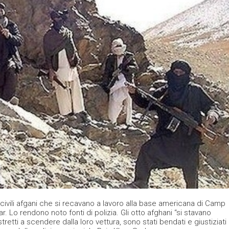
 civili afgani che si recavano a lavoro alla base americana di Camp
r. Lo rendono noto fonti di polizia. Gli otto afghani “si stavano
etti a scendere dalla loro vettura, sono stati bendati e giustiziati