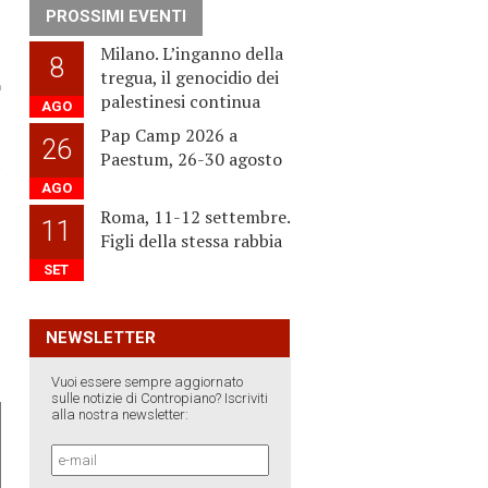
PROSSIMI EVENTI
Milano. L’inganno della
8
tregua, il genocidio dei
palestinesi continua
AGO
Pap Camp 2026 a
26
Paestum, 26-30 agosto
›
AGO
Roma, 11-12 settembre.
11
Figli della stessa rabbia
SET
NEWSLETTER
Vuoi essere sempre aggiornato
sulle notizie di Contropiano? Iscriviti
alla nostra newsletter: