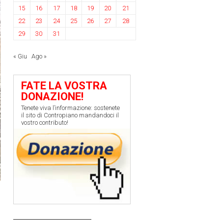
15
16
17
18
19
20
21
22
23
24
25
26
27
28
29
30
31
« Giu
Ago »
FATE LA VOSTRA
DONAZIONE!
Tenete viva l’informazione: sostenete
il sito di Contropiano mandandoci il
vostro contributo!