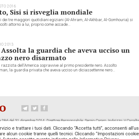
STO 2016
to, Sisi si risveglia mondiale
ori dei tre maggiori quotidiani egiziani (Al-Ahram, Al-Akhbar, Al-Gomhouria) si
colti attorno a lui, proprio come accade...
IO 2013
 Assolta la guardia che aveva ucciso un
azzo nero disarmato
razzista dell'America sopravvive al primo presidente nero. Assolto
an, la guardia privata che aveva ucciso un diciassettenne nero...
 286 del 31 dicembre 2014. Direttore Responsabile: Sergio Cararo. Indirizzo: V.Casalb
ropiano.org
izio e trattare i tuoi dati. Cliccando “Accetta tutti”, acconsenti all'us
vare alcun cookie tranne quelli tecnici. Cliccando "Impostazioni cookie
CONTATTI
TG CONTROPIANO
LINK CONSIGLIATI
PRIVACY
COOKI