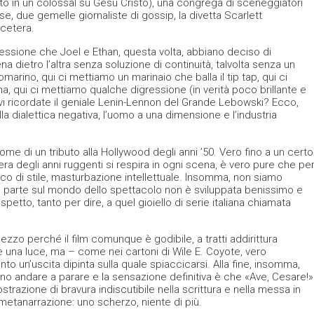
to in un colossal su Gesù Cristo), una congrega di sceneggiatori
, due gemelle giornaliste di gossip, la divetta Scarlett
cetera.
mpressione che Joel e Ethan, questa volta, abbiano deciso di
dietro l’altra senza soluzione di continuità, talvolta senza un
arino, qui ci mettiamo un marinaio che balla il tip tap, qui ci
a, qui ci mettiamo qualche digressione (in verità poco brillante e
 vi ricordate il geniale Lenin-Lennon del Grande Lebowski? Ecco,
lla dialettica negativa, l’uomo a una dimensione e l’industria
ome di un tributo alla Hollywood degli anni ’50. Vero fino a un certo
ra degli anni ruggenti si respira in ogni scena, è vero pure che pe
ioco di stile, masturbazione intellettuale. Insomma, non siamo
 la parte sul mondo dello spettacolo non è sviluppata benissimo e
 rispetto, tanto per dire, a quel gioiello di serie italiana chiamata
zo perché il film comunque è godibile, a tratti addirittura
’è una luce, ma – come nei cartoni di Wile E. Coyote, vero
o un’uscita dipinta sulla quale spiaccicarsi. Alla fine, insomma,
no andare a parare e la sensazione definitiva è che «Ave, Cesare!»
ostrazione di bravura indiscutibile nella scrittura e nella messa in
metanarrazione: uno scherzo, niente di più.