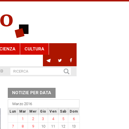
CIENZA
CULTURA
EO
NOTIZIE PER DATA
Marzo 2016
Lun
Mar
Mer
Gio
Ven
Sab
Dom
1
2
3
4
5
6
7
8
9
10
11
12
13