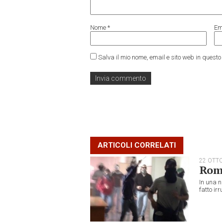
Nome
*
Em
Salva il mio nome, email e sito web in ques
ARTICOLI CORRELATI
22 OTT
Roma
In una 
fatto irr