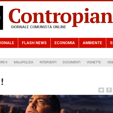
IONALE
FLASH NEWS
ECONOMIA
AMBIENTE
S
ORE K
MALAPOLIZIA
INTERVENTI
DOCUMENTI
VIGNETTE
VID
!