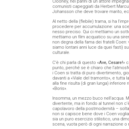
Clooney, nei panni di un attore impegna
comunisti capeggiati da Herbert Marcuse
Johansson che deve trovare marito, ec
Al netto della (flebile) trama, si ha l’i
procedere per accumulazione: una scena 
nesso preciso. Qui ci mettiamo un sottom
mettiamo un film acquatico su una siren
non degna della fama dei fratelli Coen:
siamo lontani anni luce da quei fasti) su
culturale.
C’è chi parla di questo «
Ave, Cesare!
» c
punto, perché se è chiaro che l’atmosfe
i Coen si tratta di puro divertimento, g
davanti a «Viale del tramonto», e tutta
alla fine risulta (di gran lunga) inferiore
«Boris».
Insomma, un mezzo buco nell’acqua. Mez
divertente, ma in fondo al tunnel non c
capolavoro della postmodernità – soltant
non si capisce bene dove i Coen voglia
sia un puro esercizio stilistico, una dim
scena, vuota però di ogni narrazione o 