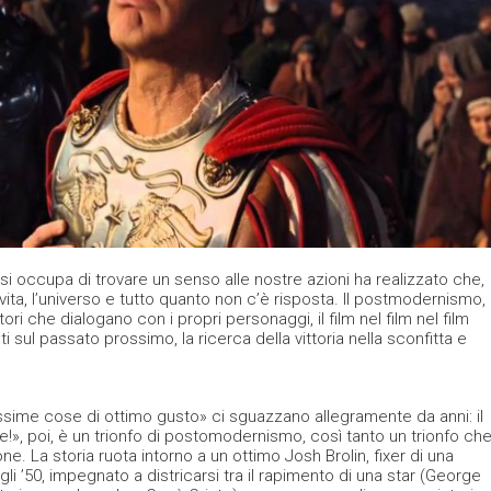
si occupa di trovare un senso alle nostre azioni ha realizzato che,
ita, l’universo e tutto quanto non c’è risposta. Il postmodernismo,
ri che dialogano con i propri personaggi, il film nel film nel film
nti sul passato prossimo, la ricerca della vittoria nella sconfitta e
pessime cose di ottimo gusto» ci sguazzano allegramente da anni: il
!», poi, è un trionfo di postomodernismo, così tanto un trionfo ch
ione. La storia ruota intorno a un ottimo Josh Brolin, fixer di una
i ’50, impegnato a districarsi tra il rapimento di una star (George