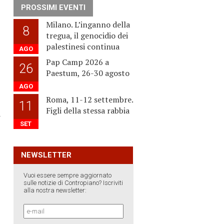
PROSSIMI EVENTI
Milano. L’inganno della
8
tregua, il genocidio dei
palestinesi continua
AGO
Pap Camp 2026 a
26
Paestum, 26-30 agosto
AGO
Roma, 11-12 settembre.
11
Figli della stessa rabbia
r
SET
NEWSLETTER
Vuoi essere sempre aggiornato
sulle notizie di Contropiano? Iscriviti
alla nostra newsletter: