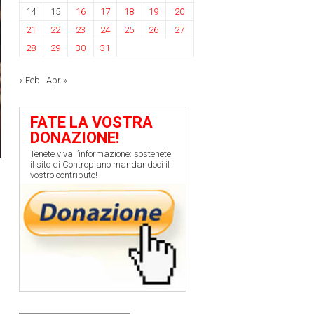
14
15
16
17
18
19
20
21
22
23
24
25
26
27
28
29
30
31
« Feb
Apr »
FATE LA VOSTRA
DONAZIONE!
Tenete viva l’informazione: sostenete
il sito di Contropiano mandandoci il
vostro contributo!
e