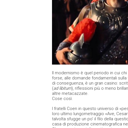
Il modernismo è quel periodo in cui chi 
forse, alle domande fondamentali sulla v
di conseguenza, è un gran casino: scritto
(
ad libitum
), riflessioni più o meno brilla
altre metacazzate.
Cose così.
I fratelli Coen in questo universo di «
loro ultimo lungometraggio «Ave, Cesare
talvolta sfugge un po’ il filo della quest
casa di produzione cinematografica negl