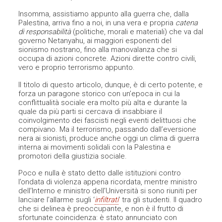
Insomma, assistiamo appunto alla guerra che, dalla
Palestina, arriva fino a noi, in una vera e propria
catena
di responsabilità
(politiche, morali e materiali) che va dal
governo Netanyahu, ai maggiori esponenti del
sionismo nostrano, fino alla manovalanza che si
occupa di azioni concrete. Azioni dirette contro civili,
vero e proprio terrorismo appunto.
Il titolo di questo articolo, dunque, è di certo potente, e
forza un paragone storico con un’epoca in cui la
conflittualità sociale era molto più alta e durante la
quale da più parti si cercava di insabbiare il
coinvolgimento dei fascisti negli eventi delittuosi che
compivano. Ma il terrorismo, passando dall’eversione
nera ai sionisti, produce anche oggi un clima di guerra
interna ai movimenti solidali con la Palestina e
promotori della giustizia sociale.
Poco e nulla è stato detto dalle istituzioni contro
l’ondata di violenza appena ricordata, mentre ministro
dell’Interno e ministro dell’Università si sono riuniti per
lanciare l’allarme sugli ‘
infiltrati
‘ tra gli studenti. Il quadro
che si delinea è preoccupante, e non è il frutto di
sfortunate coincidenza: è stato annunciato con