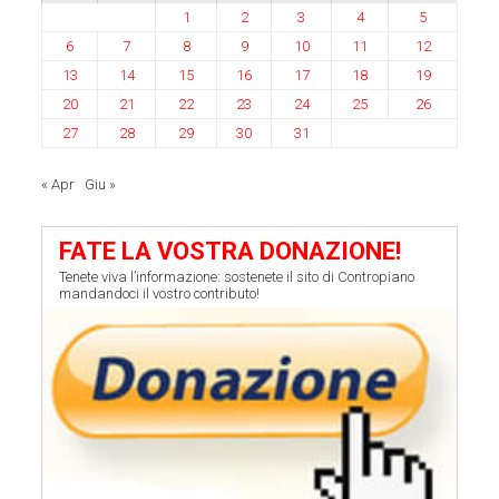
1
2
3
4
5
6
7
8
9
10
11
12
13
14
15
16
17
18
19
20
21
22
23
24
25
26
27
28
29
30
31
« Apr
Giu »
FATE LA VOSTRA DONAZIONE!
Tenete viva l’informazione: sostenete il sito di Contropiano
mandandoci il vostro contributo!