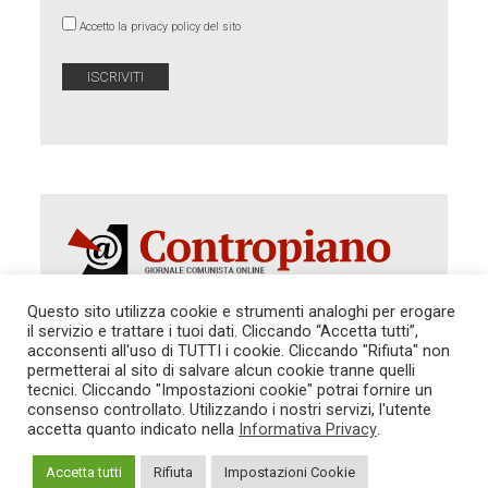
Accetto la privacy policy del sito
Questo sito utilizza cookie e strumenti analoghi per erogare
il servizio e trattare i tuoi dati. Cliccando “Accetta tutti”,
Autorizzazione del Tribunale di Roma 286 del 31
acconsenti all'uso di TUTTI i cookie. Cliccando "Rifiuta" non
dicembre 2014. Direttore Responsabile: Sergio
permetterai al sito di salvare alcun cookie tranne quelli
Cararo. Indirizzo: V.Casalbruciato 27- sc. B - 00159
tecnici. Cliccando "Impostazioni cookie" potrai fornire un
Roma -
consenso controllato. Utilizzando i nostri servizi, l'utente
Tel. 06.640.122.19 -
redazione@contropiano.org
accetta quanto indicato nella
Informativa Privacy
.
SOSTIENICI!
REDAZIONE
CONTATTI
TG CONTROPIANO
LINK CONSIGLIATI
Accetta tutti
Rifiuta
Impostazioni Cookie
PRIVACY
COOKIE POLICY