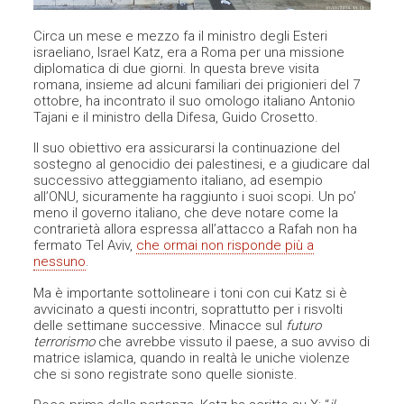
Circa un mese e mezzo fa il ministro degli Esteri
israeliano, Israel Katz, era a Roma per una missione
diplomatica di due giorni. In questa breve visita
romana, insieme ad alcuni familiari dei prigionieri del 7
ottobre, ha incontrato il suo omologo italiano Antonio
Tajani e il ministro della Difesa, Guido Crosetto.
Il suo obiettivo era assicurarsi la continuazione del
sostegno al genocidio dei palestinesi, e a giudicare dal
successivo atteggiamento italiano, ad esempio
all’ONU, sicuramente ha raggiunto i suoi scopi. Un po’
meno il governo italiano, che deve notare come la
contrarietà allora espressa all’attacco a Rafah non ha
fermato Tel Aviv,
che ormai non risponde più a
nessuno
.
Ma è importante sottolineare i toni con cui Katz si è
avvicinato a questi incontri, soprattutto per i risvolti
delle settimane successive. Minacce sul
futuro
terrorismo
che avrebbe vissuto il paese, a suo avviso di
matrice islamica, quando in realtà le uniche violenze
che si sono registrate sono quelle sioniste.