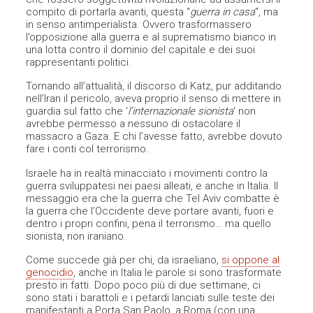
compito di portarla avanti, questa “
guerra in casa
“, ma
in senso antimperialista. Ovvero trasformassero
l’opposizione alla guerra e al suprematismo bianco in
una lotta contro il dominio del capitale e dei suoi
rappresentanti politici.
Tornando all’attualità, il discorso di Katz, pur additando
nell’Iran il pericolo, aveva proprio il senso di mettere in
guardia sul fatto che ‘
l’internazionale sionista
‘ non
avrebbe permesso a nessuno di ostacolare il
massacro a Gaza. E chi l’avesse fatto, avrebbe dovuto
fare i conti col terrorismo.
Israele ha in realtà minacciato i movimenti contro la
guerra sviluppatesi nei paesi alleati, e anche in Italia. Il
messaggio era che la guerra che Tel Aviv combatte è
la guerra che l’Occidente deve portare avanti, fuori e
dentro i propri confini, pena il terrorismo… ma quello
sionista, non iraniano.
Come succede già per chi, da israeliano,
si oppone al
genocidio
, anche in Italia le parole si sono trasformate
presto in fatti. Dopo poco più di due settimane, ci
sono stati i barattoli e i petardi lanciati sulle teste dei
manifestanti a Porta San Paolo, a Roma (con una