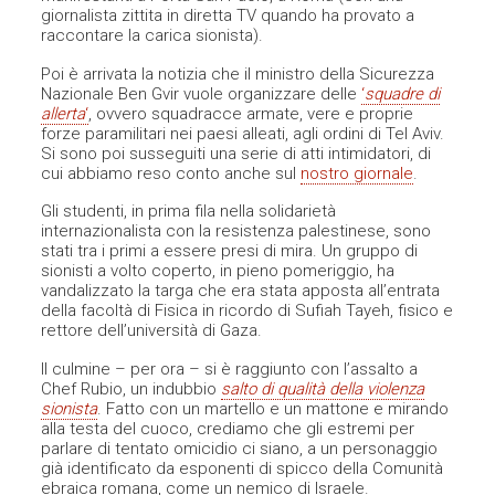
giornalista zittita in diretta TV quando ha provato a
raccontare la carica sionista).
Poi è arrivata la notizia che il ministro della Sicurezza
Nazionale Ben Gvir vuole organizzare delle
‘
squadre di
allerta
‘
, ovvero squadracce armate, vere e proprie
forze paramilitari nei paesi alleati, agli ordini di Tel Aviv.
Si sono poi susseguiti una serie di atti intimidatori, di
cui abbiamo reso conto anche sul
nostro giornale
.
Gli studenti, in prima fila nella solidarietà
internazionalista con la resistenza palestinese, sono
stati tra i primi a essere presi di mira. Un gruppo di
sionisti a volto coperto, in pieno pomeriggio, ha
vandalizzato la targa che era stata apposta all’entrata
della facoltà di Fisica in ricordo di Sufiah Tayeh, fisico e
rettore dell’università di Gaza.
Il culmine – per ora – si è raggiunto con l’assalto a
Chef Rubio, un indubbio
salto di qualità della violenza
sionista
. Fatto con un martello e un mattone e mirando
alla testa del cuoco, crediamo che gli estremi per
parlare di tentato omicidio ci siano, a un personaggio
già identificato da esponenti di spicco della Comunità
ebraica romana, come un nemico di Israele.