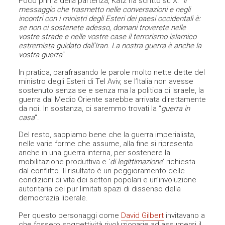
Poco prima della partenza, Katz ha scritto su X: “
il
messaggio che trasmetto nelle conversazioni e negli
incontri con i ministri degli Esteri dei paesi occidentali è:
se non ci sostenete adesso, domani troverete nelle
vostre strade e nelle vostre case il terrorismo islamico
estremista guidato dall’Iran. La nostra guerra è anche la
vostra guerra
“.
In pratica, parafrasando le parole molto nette dette del
ministro degli Esteri di Tel Aviv, se l’Italia non avesse
sostenuto senza se e senza ma la politica di Israele, la
guerra dal Medio Oriente sarebbe arrivata direttamente
da noi. In sostanza, ci saremmo trovati la “
guerra in
casa
“.
Del resto, sappiamo bene che la guerra imperialista,
nelle varie forme che assume, alla fine si ripresenta
anche in una guerra interna, per sostenere la
mobilitazione produttiva e ‘
di legittimazione
’ richiesta
dal conflitto. Il risultato è un peggioramento delle
condizioni di vita dei settori popolari e un’involuzione
autoritaria dei pur limitati spazi di dissenso della
democrazia liberale.
Per questo personaggi come
David Gilbert
invitavano a
che fossero soggettività rivoluzionarie ad assumersi il