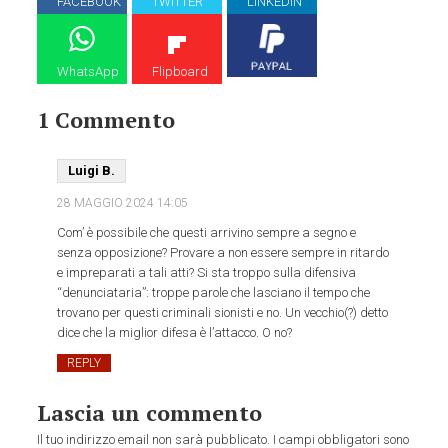
FACEBOOK
TWITTER
LINKEDIN
WhatsApp
Flipboard
1 Commento
Luigi B.
28 MAGGIO 2024
14:05
Com’ è possibile che questi arrivino sempre a segno e
senza opposizione? Provare a non essere sempre in ritardo
e impreparati a tali atti? Si sta troppo sulla difensiva
“denunciataria”: troppe parole che lasciano il tempo che
trovano per questi criminali sionisti e no. Un vecchio(?) detto
dice che la miglior difesa è l’attacco. O no?
REPLY
Lascia un commento
Il tuo indirizzo email non sarà pubblicato.
I campi obbligatori sono