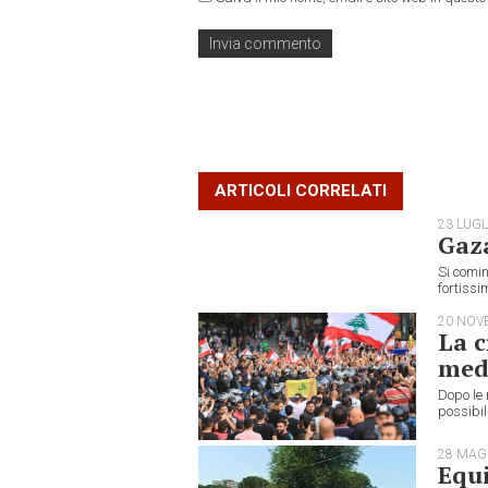
ARTICOLI CORRELATI
23 LUGL
Gaza
Si comin
fortissi
20 NOV
La c
med
Dopo le 
possibil
28 MAG
Equi