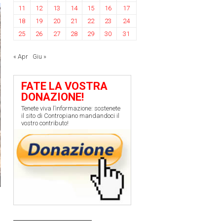
11
12
13
14
15
16
17
18
19
20
21
22
23
24
25
26
27
28
29
30
31
« Apr
Giu »
FATE LA VOSTRA
DONAZIONE!
Tenete viva l’informazione: sostenete
il sito di Contropiano mandandoci il
vostro contributo!