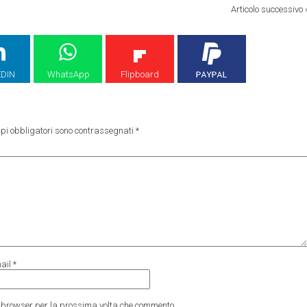
Articolo successivo
EDIN
WhatsApp
Flipboard
pi obbligatori sono contrassegnati
*
ail
*
to browser per la prossima volta che commento.