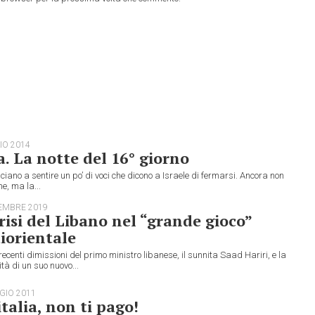
IO 2014
. La notte del 16° giorno
ciano a sentire un po’ di voci che dicono a Israele di fermarsi. Ancora non
me, ma la...
EMBRE 2019
risi del Libano nel “grande gioco”
iorientale
recenti dimissioni del primo ministro libanese, il sunnita Saad Hariri, e la
ità di un suo nuovo...
GIO 2011
talia, non ti pago!