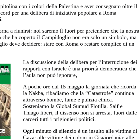
tolina con i colori della Palestina e aver consegnato oltre il
ecord per una delibera di iniziativa popolare a Roma —
i.
rna a riunirsi: noi saremo lì fuori per pretendere che la nostr
a che ha coperto il Campidoglio non era solo un simbolo, ma
glio deve decidere: stare con Roma o restare complice di un
La discussione della delibera per l’interruzione dei
rapporti con Israele è una priorità democratica che
l’aula non può ignorare,
A poche ore dal 15 maggio la giornata che ricorda
la Nakba, ribadiamo che la “Catastrofe” continua
attraverso bombe, fame e pulizia etnica.
Sosteniamo la Global Sumud Flotilla, Saif e
Thiago liberi, il dissenso non si arresta, fuori dalle
carceri tutti i prigionieri politici.
Ogni minuto di silenzio è un insulto alle vittime di
Gaza; alle vittime dei coloni in Cisgiordania; alle