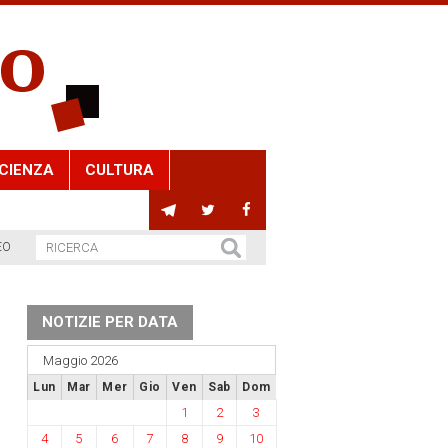
CIENZA
CULTURA
EO
NOTIZIE PER DATA
Maggio 2026
Lun
Mar
Mer
Gio
Ven
Sab
Dom
1
2
3
4
5
6
7
8
9
10