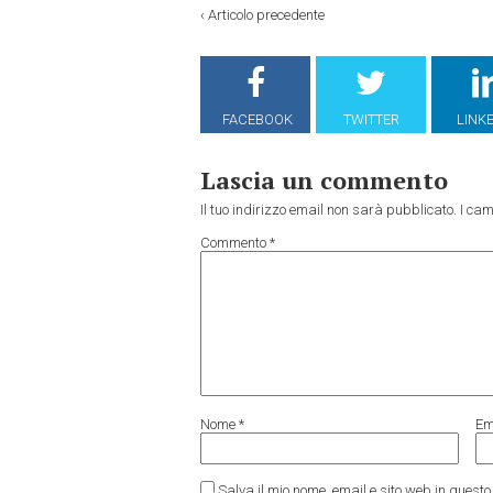
‹
Articolo precedente
FACEBOOK
TWITTER
LINK
Lascia un commento
Il tuo indirizzo email non sarà pubblicato.
I cam
Commento
*
Nome
*
Em
Salva il mio nome, email e sito web in ques