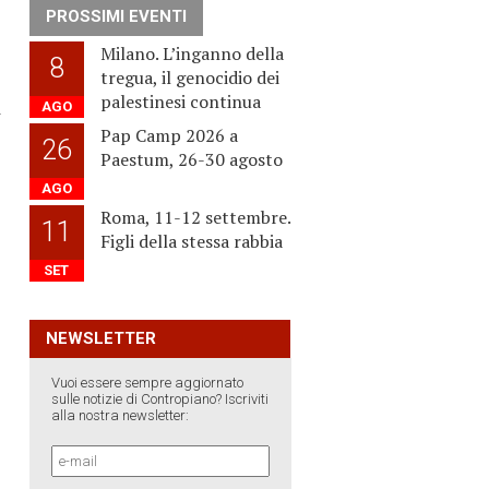
PROSSIMI EVENTI
Milano. L’inganno della
8
tregua, il genocidio dei
palestinesi continua
a
AGO
Pap Camp 2026 a
26
Paestum, 26-30 agosto
AGO
Roma, 11-12 settembre.
11
Figli della stessa rabbia
SET
NEWSLETTER
Vuoi essere sempre aggiornato
sulle notizie di Contropiano? Iscriviti
alla nostra newsletter: