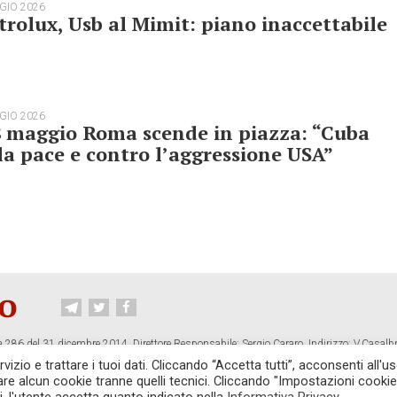
GIO 2026
trolux, Usb al Mimit: piano inaccettabile
GIO 2026
8 maggio Roma scende in piazza: “Cuba
la pace e contro l’aggressione USA”
 286 del 31 dicembre 2014. Direttore Responsabile: Sergio Cararo. Indirizzo: V.Casalb
ropiano.org
izio e trattare i tuoi dati. Cliccando “Accetta tutti”, acconsenti all'us
vare alcun cookie tranne quelli tecnici. Cliccando "Impostazioni cookie
CONTATTI
TG CONTROPIANO
LINK CONSIGLIATI
PRIVACY
COOKI