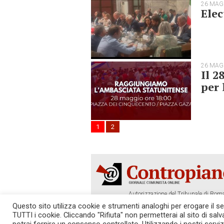
26 MAG
Elec
26 MAG
Il 2
per 
1
2
Autorizzazione del Tribunale di Roma
Tel. 06.640.122.19 -
redazione@cont
Questo sito utilizza cookie e strumenti analoghi per erogare il serv
TUTTI i cookie. Cliccando "Rifiuta" non permetterai al sito di sal
SOSTIENICI!
REDAZIONE