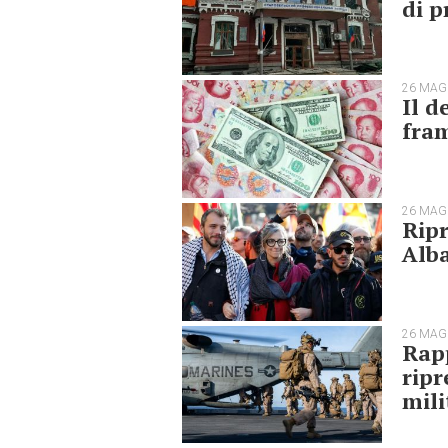
di p
26 MAG
Il d
fra
26 MAG
Ripr
Alba
26 MAG
Rap
ripr
mili