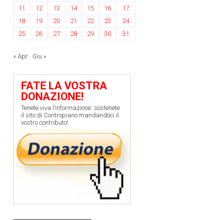
11
12
13
14
15
16
17
18
19
20
21
22
23
24
25
26
27
28
29
30
31
« Apr
Giu »
FATE LA VOSTRA
DONAZIONE!
Tenete viva l’informazione: sostenete
il sito di Contropiano mandandoci il
vostro contributo!