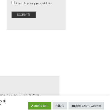
Accetto la privacy policy del sito
ruciato 27- sc. B - 00159 Roma -
o di
"
Accetta tutti
Rifiuta
Impostazioni Cookie
E POLICY