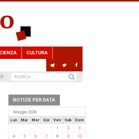
CIENZA
CULTURA
EO
NOTIZIE PER DATA
Maggio 2026
Lun
Mar
Mer
Gio
Ven
Sab
Dom
1
2
3
4
5
6
7
8
9
10