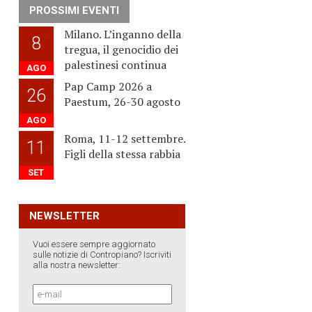
PROSSIMI EVENTI
Milano. L’inganno della
8
tregua, il genocidio dei
palestinesi continua
AGO
Pap Camp 2026 a
26
Paestum, 26-30 agosto
AGO
Roma, 11-12 settembre.
11
Figli della stessa rabbia
SET
NEWSLETTER
Vuoi essere sempre aggiornato
sulle notizie di Contropiano? Iscriviti
alla nostra newsletter: