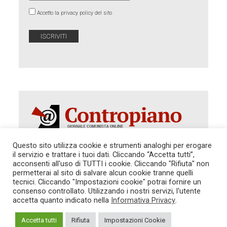
Accetto la privacy policy del sito
Questo sito utilizza cookie e strumenti analoghi per erogare
il servizio e trattare i tuoi dati. Cliccando “Accetta tutti”,
Autorizzazione del Tribunale di Roma 286 del 31
acconsenti all'uso di TUTTI i cookie. Cliccando "Rifiuta" non
dicembre 2014. Direttore Responsabile: Sergio
permetterai al sito di salvare alcun cookie tranne quelli
Cararo. Indirizzo: V.Casalbruciato 27- sc. B - 00159
tecnici. Cliccando "Impostazioni cookie" potrai fornire un
Roma -
consenso controllato. Utilizzando i nostri servizi, l'utente
Tel. 06.640.122.19 -
redazione@contropiano.org
accetta quanto indicato nella
Informativa Privacy
.
SOSTIENICI!
REDAZIONE
CONTATTI
TG CONTROPIANO
LINK CONSIGLIATI
Accetta tutti
Rifiuta
Impostazioni Cookie
PRIVACY
COOKIE POLICY