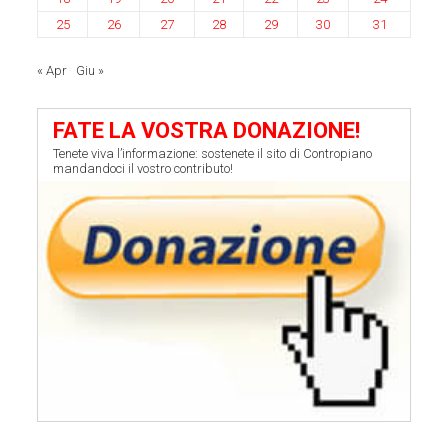
25
26
27
28
29
30
31
« Apr
Giu »
FATE LA VOSTRA DONAZIONE!
Tenete viva l’informazione: sostenete il sito di Contropiano
mandandoci il vostro contributo!