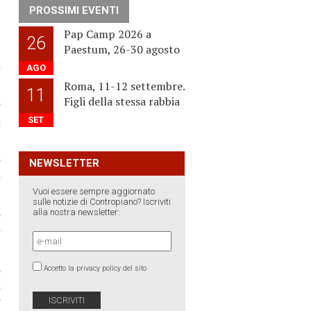
,
PROSSIMI EVENTI
Pap Camp 2026 a
26
Paestum, 26-30 agosto
,
a
AGO
Roma, 11-12 settembre.
11
Figli della stessa rabbia
e
n
SET
o
NEWSLETTER
a
Vuoi essere sempre aggiornato
sulle notizie di Contropiano? Iscriviti
alla nostra newsletter:
e
-
o
Accetto la privacy policy del sito
x
o