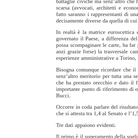
battaglie civiche ma senz’altro che 
scarsa (avvocati, architetti e econo
fatto saranno i rappresentanti di u
decisamente diverse da quella di cui
In realtà è la matrice euroscettica
governato il Paese, a differenza del
possa scompaginare le carte, ha far 
anzi grazie forse) la trasversale ca
esperienze amministrative a Torino,
Bisogna comunque ricordare che il 
senz’altro meritorio per tutta una se
che ha prestato orecchio e dato il f
importante punto di riferimento di o
Bucci.
Occorre in coda parlare del risultat
che si attesta tra 1,4 al Senato e l’1
Tre dati appaiono evidenti.
Il primo è il superamento della sogl