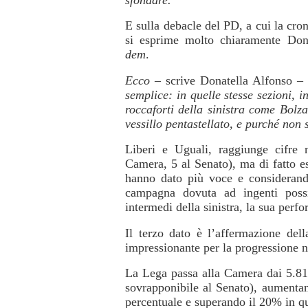
E sulla debacle del PD, a cui la cro
si esprime molto chiaramente Dona
dem
.
Ecco
– scrive Donatella Alfonso 
semplice: in quelle stesse sezioni, i
roccaforti della sinistra come Bolz
vessillo pentastellato, e purché non 
Liberi e Uguali, raggiunge cifre n
Camera, 5 al Senato), ma di fatto es
hanno dato più voce e considerando
campagna dovuta ad ingenti possi
intermedi della sinistra, la sua perf
Il terzo dato è l’affermazione del
impressionante per la progressione 
La Lega passa alla Camera dai 5.818
sovrapponibile al Senato), aumentan
percentuale e superando il 20% in q