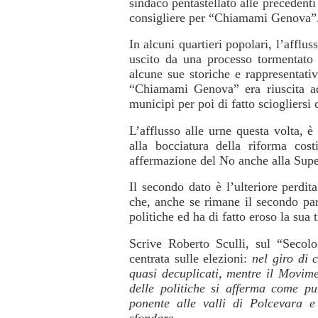
sindaco pentastellato alle precedenti
consigliere per “Chiamami Genova”
In alcuni quartieri popolari, l’afflu
uscito da una processo tormentato 
alcune sue storiche e rappresentat
“Chiamami Genova” era riuscita ad
municipi per poi di fatto sciogliersi
L’afflusso alle urne questa volta, è
alla bocciatura della riforma cos
affermazione del No anche alla Supe
Il secondo dato è l’ulteriore perdita
che, anche se rimane il secondo pa
politiche ed ha di fatto eroso la sua 
Scrive Roberto Sculli, sul “Secolo
centrata sulle elezioni:
nel giro di 
quasi decuplicati, mentre il Movime
delle politiche si afferma come pu
ponente alle valli di Polcevara 
sfondare.