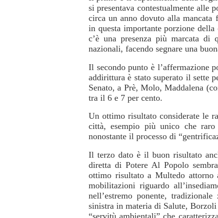
si presentava contestualmente alle p
circa un anno dovuto alla mancata f
in questa importante porzione della c
c’è una presenza più marcata di qu
nazionali, facendo segnare una buo
Il secondo punto è l’affermazione po
addirittura è stato superato il sett
Senato, a Prè, Molo, Maddalena (con 
tra il 6 e 7 per cento.
Un ottimo risultato considerate le r
città, esempio più unico che raro
nonostante il processo di “gentrifica
Il terzo dato è il buon risultato an
diretta di Potere Al Popolo sembr
ottimo risultato a Multedo attorno 
mobilitazioni riguardo all’insedia
nell’estremo ponente, tradizionale 
sinistra in materia di Salute, Borzol
“servitù ambientali” che caratterizz