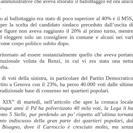
 amministrative che aveva sfiorato il ballottaggio ed ora unic
.
sso al ballottaggio era stato di poco superiore al 40% e il M5S
per la scelta del candidato sindaco preceduto dall’uscita d
ive figure non aveva raggiunto il 20% al primo turno, mentr
 eleggere solo un consigliere in comune e alcuni nei var
 come corpo politico subito dopo.
 ritornato ad essere sostanzialmente quello che aveva portat
tituzionale voluta da Renzi, in cui vi era stata una nett
rba.
 di voti della sinistra, in particolare del Partito Democratic
rtito a Genova con il 23%, ha perso 40.000 voti dalle ultim
tradizionale base di consenso nei quartieri popolari.
 XIX” di martedì, nell’articolo che apre la cronaca local
cinque anni il Pd ha polverizzato 40 mila voti, la Lega li h
nto 5 Stelle, pur perdendo un po’ rispetto all’ultima tornat
nto indiscusso della gran parte dei quartieri popolari, da
e Bisagno, dove il Carroccio è cresciuto molto, ma senz