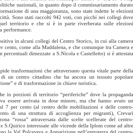
olitiche nazionali, in quanto dopo il commissariamento durat
ormazione di una maggioranza, sono state indette le elezion
ittà. Sono stati raccolti 942 voti, con picchi nei collegi dov
el territorio e che si è in parte riverberata sulle elezion
na performance.
sitiva in alcuni collegi del Centro Storico, in cui alla camer
e per cento, come alla Maddalena, e che comunque tra Camera 
percentuali dimezzate a S.Nicola e Castelletto) si è attestat
apide trasformazioni che attraversano questa vitale parte dell
 di un centro cittadino che ha ancora un tessuto popolar
zione” e di trasformazione in chiave turistica.
che in porzioni di territorio “periferiche” dove la propagand
ava essere arrivata in dose minore, ma che hanno avuto u
al 7 per cento (al centro delle mobilitazioni e delle contro
mento di una struttura di accoglienza per migranti), Crevar
zona “rossa” attraversata dalle scelte scellerate del centro
i e S.Quirico interessate alle vicende della Iplom come ad altr
ano la Val Polcevera e Apparizione nell’entroterra del centro