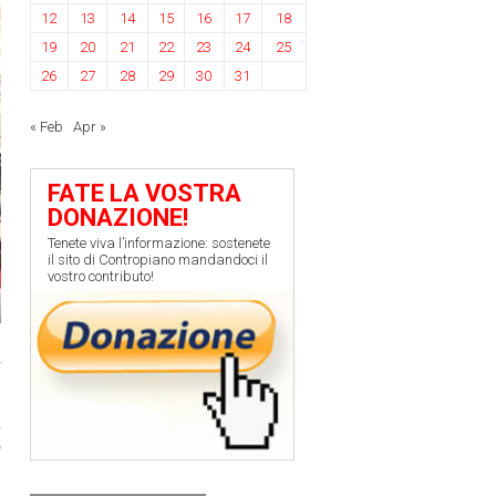
12
13
14
15
16
17
18
19
20
21
22
23
24
25
26
27
28
29
30
31
« Feb
Apr »
FATE LA VOSTRA
DONAZIONE!
Tenete viva l’informazione: sostenete
il sito di Contropiano mandandoci il
vostro contributo!
a
i
ò