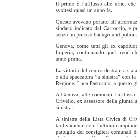
Il primo è l’afflusso alle urne, che 
svoltesi quasi un anno fa.
Queste avevano portato all’affermazi
sindaco indicato dal Carroccio, e 
senza un preciso background politico
Genova, come tutti gli ex capoluogh
Imperia, continuando quel trend c
anno prima.
La vittoria del centro-destra era stat
e alla spaccatura “a sinistra” con l
Regione: Luca Pastorino, a questo g
A Genova, alle comunali l’afflusso a
Crivello, ex assessore della giunta 
sinistra.
A sinistra della Lista Civica di Cr
tardivamente con l’ultimo campione
pattuglia dei consiglieri comunali 