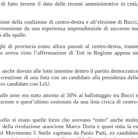
di fatto inverte il dato delle recenti amministrative in città
one della coalizione di centro-destra e all’elezione di Bucci
proveniente da una esperienza imprenditoriale di successo m
 alle spalle.
i di provincia erano allora passati al centro-destra, trann
he aveva visto l’affermazione di Toti in Regione appena u
a anche dovuta alle lotte intestine dentro il partito democratic
a creazione di una lista con un candidato alla presidenza dell
iro candidato con LeU.
lle urne era stato attorno al 50% al ballottaggio tra Bucci 
uscente e quest’ultimo sostenuto da una lista civica di centro
ivello si erano quelle forze che avevano “rotto” anche molt
 della rivoluzione arancione Marco Doria e quasi tutta la e
del Movimento 5 Stelle capitana da Paolo Putti, ex candidat