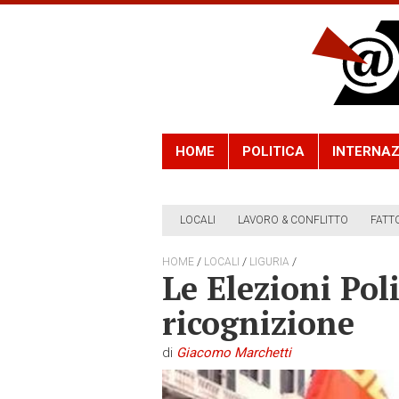
HOME
POLITICA
INTERNAZ
LOCALI
LAVORO & CONFLITTO
FATT
/
/
/
HOME
LOCALI
LIGURIA
Le Elezioni Pol
ricognizione
di
Giacomo Marchetti