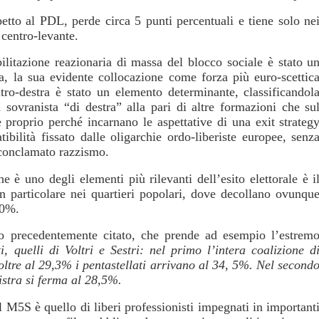
etto al PDL, perde circa 5 punti percentuali e tiene solo ne
l centro-levante.
ilitazione reazionaria di massa del blocco sociale è stato u
a, la sua evidente collocazione come forza più euro-scettic
tro-destra è stato un elemento determinante, classificandol
 sovranista “di destra” alla pari di altre formazioni che su
 proprio perché incarnano le aspettative di una exit strateg
bilità fissato dalle oligarchie ordo-liberiste europee, senz
 conclamato razzismo.
e è uno degli elementi più rilevanti dell’esito elettorale è i
n particolare nei quartieri popolari, dove decollano ovunqu
30%.
olo precedentemente citato, che prende ad esempio l’estrem
i, quelli di Voltri e Sestri: nel primo l’intera coalizione d
oltre al 29,3% i pentastellati arrivano al 34, 5%. Nel second
nistra si ferma al 28,5%.
l M5S è quello di liberi professionisti impegnati in important