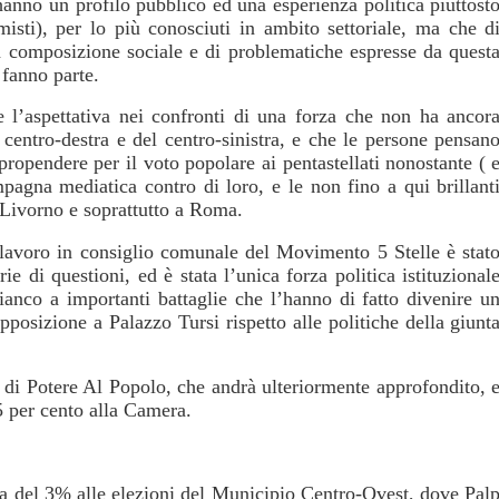
hanno un profilo pubblico ed una esperienza politica piuttost
misti), per lo più conosciuti in ambito settoriale, ma che d
na composizione sociale e di problematiche espresse da quest
 fanno parte.
 e l’aspettativa nei confronti di una forza che non ha ancor
 centro-destra e del centro-sinistra, e che le persone pensan
propendere per il voto popolare ai pentastellati nonostante ( 
mpagna mediatica contro di loro, e le non fino a qui brillant
 Livorno e soprattutto a Roma.
lavoro in consiglio comunale del Movimento 5 Stelle è stat
rie di questioni, ed è stata l’unica forza politica istituzional
ianco a importanti battaglie che l’hanno di fatto divenire u
pposizione a Palazzo Tursi rispetto alle politiche della giunt
o di Potere Al Popolo, che andrà ulteriormente approfondito, 
,5 per cento alla Camera.
ia del 3% alle elezioni del Municipio Centro-Ovest, dove Pal