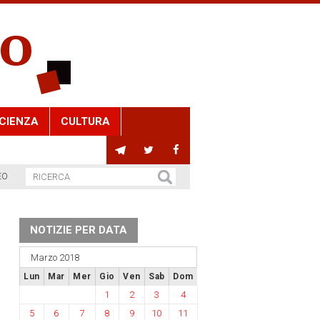
CIENZA
CULTURA
EO
NOTIZIE PER DATA
Marzo 2018
Lun
Mar
Mer
Gio
Ven
Sab
Dom
1
2
3
4
5
6
7
8
9
10
11