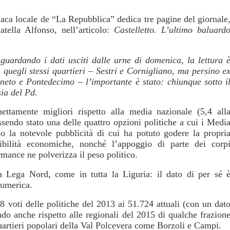
naca locale de “La Repubblica” dedica tre pagine del giornale
tella Alfonso, nell’articolo:
Castelletto. L’ultimo baluard
–
guardando i dati usciti dalle urne di domenica, la lettura 
n quegli stessi quartieri – Sestri e Cornigliano, ma persino e
aneto e Pontedecimo – l’importante è stato: chiunque sotto i
sia del Pd.
ettamente migliori rispetto alla media nazionale (5,4 all
sendo stato una delle quattro opzioni politiche a cui i Medi
 la notevole pubblicità di cui ha potuto godere la propri
bilità economiche, nonché l’appoggio di parte dei corp
ormance ne polverizza il peso politico.
la Lega Nord, come in tutta la Liguria: il dato di per sé 
numerica.
 voti delle politiche del 2013 ai 51.724 attuali (con un dat
do anche rispetto alle regionali del 2015 di qualche frazion
uartieri popolari della Val Polcevera come Borzoli e Campi.