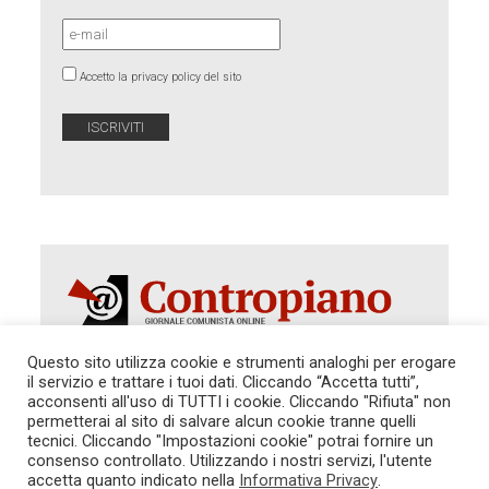
Accetto la privacy policy del sito
Questo sito utilizza cookie e strumenti analoghi per erogare
il servizio e trattare i tuoi dati. Cliccando “Accetta tutti”,
acconsenti all'uso di TUTTI i cookie. Cliccando "Rifiuta" non
Autorizzazione del Tribunale di Roma 286 del 31
dicembre 2014. Direttore Responsabile: Sergio
permetterai al sito di salvare alcun cookie tranne quelli
Cararo. Indirizzo: V.Casalbruciato 27- sc. B - 00159
tecnici. Cliccando "Impostazioni cookie" potrai fornire un
Roma -
consenso controllato. Utilizzando i nostri servizi, l'utente
Tel. 06.640.122.19 -
redazione@contropiano.org
accetta quanto indicato nella
Informativa Privacy
.