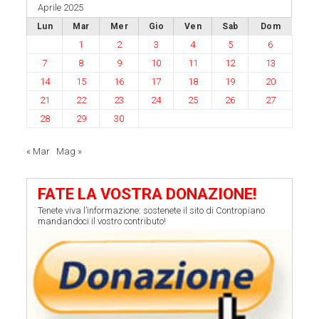
Aprile 2025
Lun
Mar
Mer
Gio
Ven
Sab
Dom
1
2
3
4
5
6
7
8
9
10
11
12
13
14
15
16
17
18
19
20
21
22
23
24
25
26
27
28
29
30
« Mar
Mag »
FATE LA VOSTRA DONAZIONE!
Tenete viva l’informazione: sostenete il sito di Contropiano
mandandoci il vostro contributo!