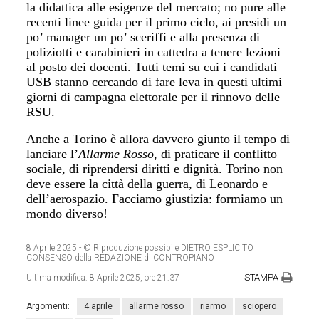
la didattica alle esigenze del mercato; no pure alle
recenti linee guida per il primo ciclo, ai presidi un
po’ manager un po’ sceriffi e alla presenza di
poliziotti e carabinieri in cattedra a tenere lezioni
al posto dei docenti. Tutti temi su cui i candidati
USB stanno cercando di fare leva in questi ultimi
giorni di campagna elettorale per il rinnovo delle
RSU.
Anche a Torino è allora davvero giunto il tempo di
lanciare l’
Allarme Rosso
, di praticare il conflitto
sociale, di riprendersi diritti e dignità. Torino non
deve essere la città della guerra, di Leonardo e
dell’aerospazio. Facciamo giustizia: formiamo un
mondo diverso!
8 Aprile 2025
- © Riproduzione possibile DIETRO ESPLICITO
CONSENSO della REDAZIONE di CONTROPIANO
STAMPA
Ultima modifica:
8 Aprile 2025, ore 21:37
Argomenti:
4 aprile
allarme rosso
riarmo
sciopero