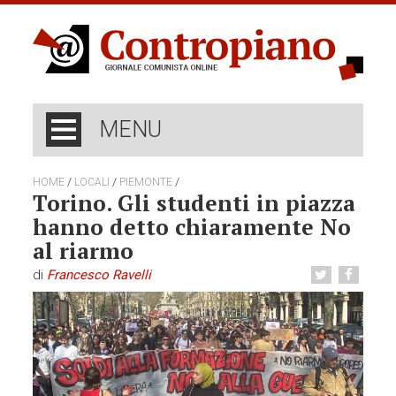
MENU
/
/
/
HOME
LOCALI
PIEMONTE
Torino. Gli studenti in piazza
hanno detto chiaramente No
al riarmo
di
Francesco Ravelli