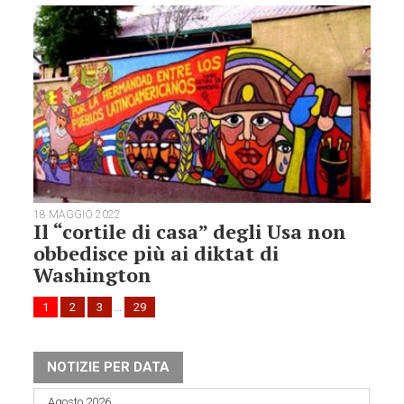
18 MAGGIO 2022
Il “cortile di casa” degli Usa non
obbedisce più ai diktat di
Washington
1
2
3
…
29
NOTIZIE PER DATA
Agosto 2026