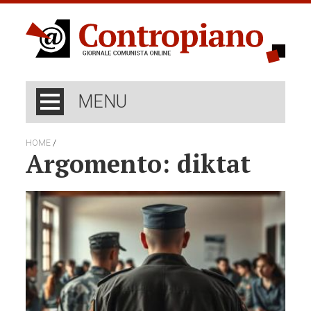
MENU
/
HOME
Argomento: diktat