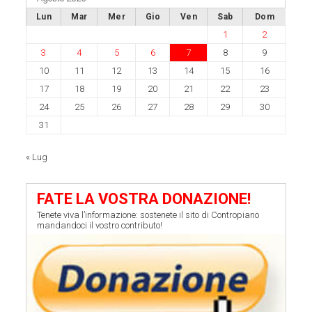
Lun
Mar
Mer
Gio
Ven
Sab
Dom
1
2
3
4
5
6
7
8
9
10
11
12
13
14
15
16
17
18
19
20
21
22
23
24
25
26
27
28
29
30
31
« Lug
FATE LA VOSTRA DONAZIONE!
Tenete viva l’informazione: sostenete il sito di Contropiano
mandandoci il vostro contributo!