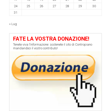
24
25
26
27
28
29
30
31
« Lug
FATE LA VOSTRA DONAZIONE!
Tenete viva l’informazione: sostenete il sito di Contropiano
mandandoci il vostro contributo!