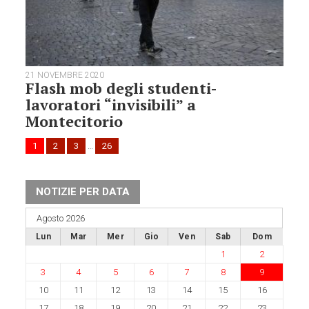
21 NOVEMBRE 2020
Flash mob degli studenti-
lavoratori “invisibili” a
Montecitorio
1
2
3
…
26
NOTIZIE PER DATA
Agosto 2026
Lun
Mar
Mer
Gio
Ven
Sab
Dom
1
2
3
4
5
6
7
8
9
10
11
12
13
14
15
16
17
18
19
20
21
22
23