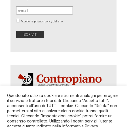
Accetto la privacy policy del sito
Questo sito utilizza cookie e strumenti analoghi per erogare
il servizio e trattare i tuoi dati. Cliccando “Accetta tutti”,
Autorizzazione del Tribunale di Roma 286 del 31
acconsenti all'uso di TUTTI i cookie. Cliccando "Rifiuta" non
dicembre 2014. Direttore Responsabile: Sergio
permetterai al sito di salvare alcun cookie tranne quelli
Cararo. Indirizzo: V.Casalbruciato 27- sc. B - 00159
tecnici. Cliccando "Impostazioni cookie" potrai fornire un
Roma -
consenso controllato. Utilizzando i nostri servizi, l'utente
Tel. 06.640.122.19 -
redazione@contropiano.org
accetta quanto indicato nella
Informativa Privacy
.