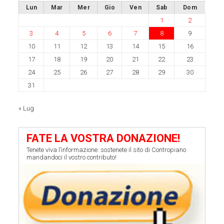
Lun
Mar
Mer
Gio
Ven
Sab
Dom
1
2
3
4
5
6
7
8
9
10
11
12
13
14
15
16
17
18
19
20
21
22
23
24
25
26
27
28
29
30
31
« Lug
FATE LA VOSTRA DONAZIONE!
Tenete viva l’informazione: sostenete il sito di Contropiano
mandandoci il vostro contributo!