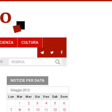
CIENZA
CULTURA
EO
NOTIZIE PER DATA
Maggio 2012
Lun
Mar
Mer
Gio
Ven
Sab
Dom
1
2
3
4
5
6
7
8
9
10
11
12
13