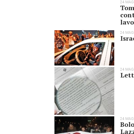
24 MAG
Toma
cont
lavo
24 MAG
Isra
24 MAG
Lett
24 MAG
Bolo
Lazz