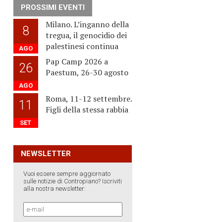
PROSSIMI EVENTI
Milano. L’inganno della
8
tregua, il genocidio dei
palestinesi continua
AGO
Pap Camp 2026 a
26
Paestum, 26-30 agosto
AGO
Roma, 11-12 settembre.
11
Figli della stessa rabbia
SET
NEWSLETTER
Vuoi essere sempre aggiornato
sulle notizie di Contropiano? Iscriviti
alla nostra newsletter: