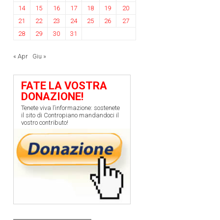
14
15
16
17
18
19
20
21
22
23
24
25
26
27
28
29
30
31
« Apr
Giu »
FATE LA VOSTRA
DONAZIONE!
Tenete viva l’informazione: sostenete
il sito di Contropiano mandandoci il
vostro contributo!