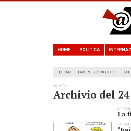
HOME
POLITICA
INTERNAZ
LOCALI
LAVORO & CONFLITTO
FATT
/
HOME
Archivio del 2
24 MAG
La f
24 MAG
“Fai