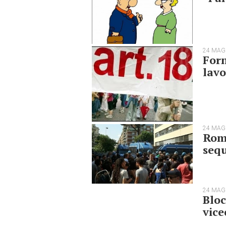
24 MAG
Forn
lavo
24 MAG
Roma
sequ
24 MAG
Bloc
vice