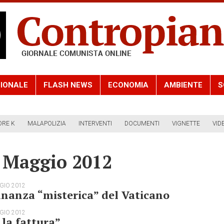
IONALE
FLASH NEWS
ECONOMIA
AMBIENTE
S
ORE K
MALAPOLIZIA
INTERVENTI
DOCUMENTI
VIGNETTE
VID
4 Maggio 2012
GIO 2012
inanza “misterica” del Vaticano
GIO 2012
 la fattura”