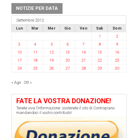
NOTIZIE PER DATA
Settembre 2012
Lun
Mar
Mer
Gio
Ven
Sab
Dom
1
2
3
4
5
6
7
8
9
10
11
12
13
14
15
16
17
18
19
20
21
22
23
24
25
26
27
28
29
30
« Ago
Ott »
FATE LA VOSTRA DONAZIONE!
Tenete viva l’informazione: sostenete il sito di Contropiano
mandandoci il vostro contributo!