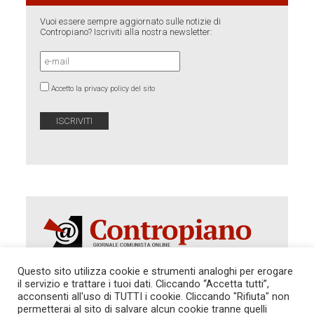
Vuoi essere sempre aggiornato sulle notizie di
Contropiano? Iscriviti alla nostra newsletter:
Accetto la privacy policy del sito
Questo sito utilizza cookie e strumenti analoghi per erogare
il servizio e trattare i tuoi dati. Cliccando “Accetta tutti”,
acconsenti all'uso di TUTTI i cookie. Cliccando "Rifiuta" non
Autorizzazione del Tribunale di Roma 286 del 31
dicembre 2014. Direttore Responsabile: Sergio
permetterai al sito di salvare alcun cookie tranne quelli