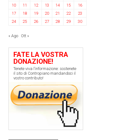
10
11
12
13
14
15
16
17
18
19
20
21
22
23
24
25
26
27
28
29
30
« Ago
Ott »
FATE LA VOSTRA
DONAZIONE!
Tenete viva l’informazione: sostenete
il sito di Contropiano mandandoci il
vostro contributo!