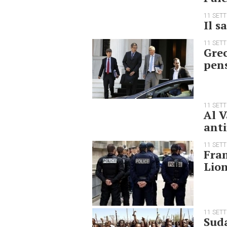
11 SET
Il s
11 SET
Grec
pens
11 SET
Al V
anti
11 SET
Fran
Lio
11 SET
Suda