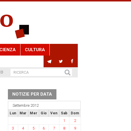
CIENZA
CULTURA
EO
NOTIZIE PER DATA
Settembre 2012
Lun
Mar
Mer
Gio
Ven
Sab
Dom
1
2
3
4
5
6
7
8
9