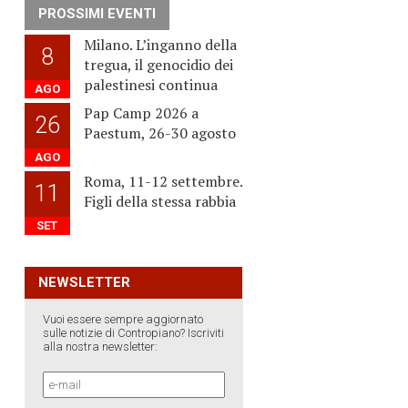
PROSSIMI EVENTI
Milano. L’inganno della
8
tregua, il genocidio dei
palestinesi continua
AGO
Pap Camp 2026 a
26
Paestum, 26-30 agosto
AGO
Roma, 11-12 settembre.
11
Figli della stessa rabbia
SET
NEWSLETTER
Vuoi essere sempre aggiornato
sulle notizie di Contropiano? Iscriviti
alla nostra newsletter: