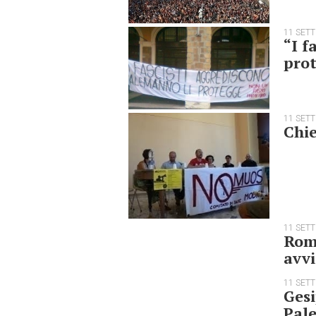
11 SET
“I f
prot
11 SET
Chie
11 SET
Roma
avvi
11 SET
Gesi
Pal