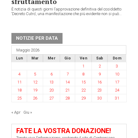
sfruttamento
È notizia di questi giorni l’approvazione definitiva del cosiddetto
‘Decreto Cutro’, una manifestazione che più evidente non si può...
NOTIZIE PER DATA
Maggio 2026
Lun
Mar
Mer
Gio
Ven
Sab
Dom
1
2
3
4
5
6
7
8
9
10
11
12
13
14
15
16
17
18
19
20
21
22
23
24
25
26
27
28
29
30
31
« Apr
Giu »
FATE LA VOSTRA DONAZIONE!
Tenete viva l’informazione: sostenete il sito di Contropiano