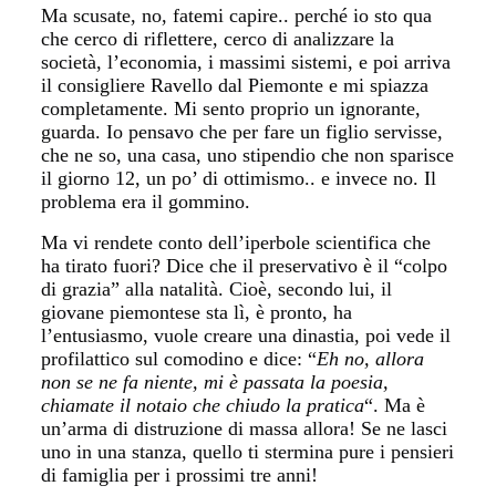
Ma scusate, no, fatemi capire.. perché io sto qua
che cerco di riflettere, cerco di analizzare la
società, l’economia, i massimi sistemi, e poi arriva
il consigliere Ravello dal Piemonte e mi spiazza
completamente. Mi sento proprio un ignorante,
guarda. Io pensavo che per fare un figlio servisse,
che ne so, una casa, uno stipendio che non sparisce
il giorno 12, un po’ di ottimismo.. e invece no. Il
problema era il gommino.
Ma vi rendete conto dell’iperbole scientifica che
ha tirato fuori? Dice che il preservativo è il “colpo
di grazia” alla natalità. Cioè, secondo lui, il
giovane piemontese sta lì, è pronto, ha
l’entusiasmo, vuole creare una dinastia, poi vede il
profilattico sul comodino e dice: “
Eh no, allora
non se ne fa niente, mi è passata la poesia,
chiamate il notaio che chiudo la pratica
“. Ma è
un’arma di distruzione di massa allora! Se ne lasci
uno in una stanza, quello ti stermina pure i pensieri
di famiglia per i prossimi tre anni!