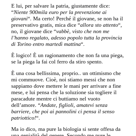
E lui, per salvare la patria, giustamente dice:
“
Niente 900mila euro per la prevenzione ai
giovani
“. Ma certo! Perché il giovane, se non ha il
preservativo gratis, mica dice “
allora sto attento
“,
no, il giovane dice “
vabbè, visto che non me
l’hanno regalato, adesso popolo tutta la provincia
di Torino entro martedì mattina
“.
È logico! È un ragionamento che non fa una piega,
se la piega la fai col ferro da stiro spento.
È una cosa bellissima, proprio.. un ottimismo che
mi commuove. Cioè, noi stiamo messi che non
sappiamo dove mettere le mani per arrivare a fine
mese, e lui pensa che la soluzione sia togliere il
paracadute mentre ci buttiamo nel vuoto
dell’amore.
“
Andate, figlioli, amatevi senza
barriere, che poi ai pannolini ci pensa il senso
patriottico!
“.
Ma io dico, ma pure la biologia si sente offesa da
una genialità del genere. Secondo me pure le