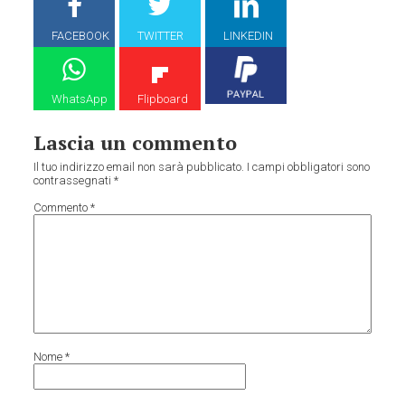
FACEBOOK
TWITTER
LINKEDIN
WhatsApp
Flipboard
Lascia un commento
Il tuo indirizzo email non sarà pubblicato.
I campi obbligatori sono
contrassegnati
*
Commento
*
Nome
*