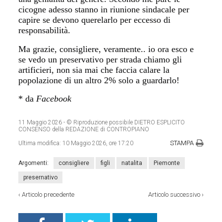
cicogne adesso stanno in riunione sindacale per
capire se devono querelarlo per eccesso di
responsabilità.
Ma grazie, consigliere, veramente.. io ora esco e
se vedo un preservativo per strada chiamo gli
artificieri, non sia mai che faccia calare la
popolazione di un altro 2% solo a guardarlo!
* da
Facebook
11 Maggio 2026
- © Riproduzione possibile DIETRO ESPLICITO
CONSENSO della REDAZIONE di CONTROPIANO
STAMPA
Ultima modifica:
10 Maggio 2026, ore 17:20
Argomenti:
consigliere
figli
natalita
Piemonte
presernativo
‹
Articolo precedente
Articolo successivo
›