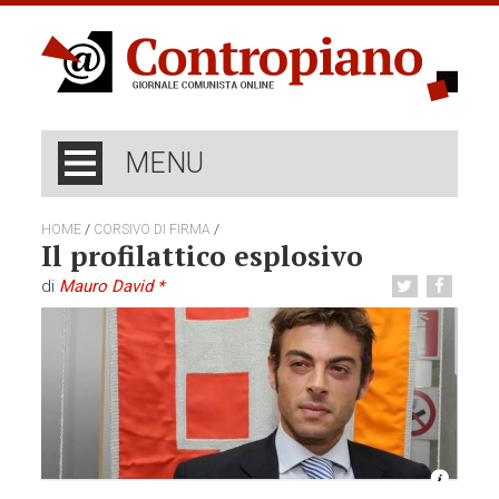
MENU
/
/
HOME
CORSIVO DI FIRMA
Il profilattico esplosivo
di
Mauro David *