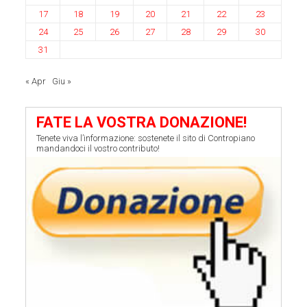
17
18
19
20
21
22
23
24
25
26
27
28
29
30
31
« Apr
Giu »
FATE LA VOSTRA DONAZIONE!
Tenete viva l’informazione: sostenete il sito di Contropiano
mandandoci il vostro contributo!