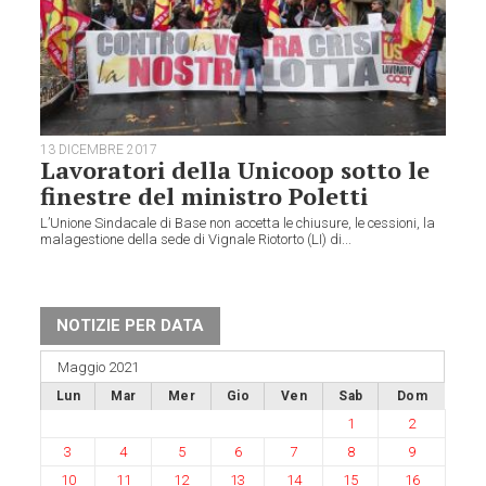
13 DICEMBRE 2017
Lavoratori della Unicoop sotto le
finestre del ministro Poletti
L’Unione Sindacale di Base non accetta le chiusure, le cessioni, la
malagestione della sede di Vignale Riotorto (LI) di...
NOTIZIE PER DATA
Maggio 2021
Lun
Mar
Mer
Gio
Ven
Sab
Dom
1
2
3
4
5
6
7
8
9
10
11
12
13
14
15
16