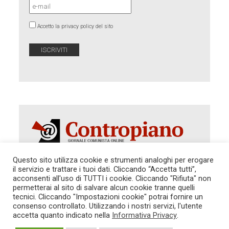
Accetto la privacy policy del sito
Questo sito utilizza cookie e strumenti analoghi per erogare
il servizio e trattare i tuoi dati. Cliccando “Accetta tutti”,
acconsenti all'uso di TUTTI i cookie. Cliccando "Rifiuta" non
Autorizzazione del Tribunale di Roma 286 del 31
dicembre 2014. Direttore Responsabile: Sergio
permetterai al sito di salvare alcun cookie tranne quelli
Cararo. Indirizzo: V.Casalbruciato 27- sc. B - 00159
tecnici. Cliccando "Impostazioni cookie" potrai fornire un
Roma -
consenso controllato. Utilizzando i nostri servizi, l'utente
Tel. 06.640.122.19 -
redazione@contropiano.org
accetta quanto indicato nella
Informativa Privacy
.
SOSTIENICI!
REDAZIONE
CONTATTI