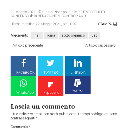
22 Maggio 2021
- © Riproduzione possibile DIETRO ESPLICITO
CONSENSO della REDAZIONE di CONTROPIANO
STAMPA
Ultima modifica:
22 Maggio 2021, ore 10:37
Argomenti:
inail
roma
sotto organico
usb
‹
Articolo precedente
Articolo successivo
›
FACEBOOK
TWITTER
LINKEDIN
WhatsApp
Flipboard
Lascia un commento
Il tuo indirizzo email non sarà pubblicato.
I campi obbligatori sono
contrassegnati
*
Commento
*