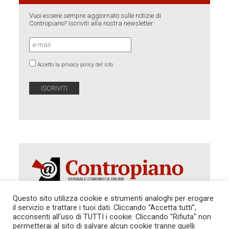
Vuoi essere sempre aggiornato sulle notizie di
Contropiano? Iscriviti alla nostra newsletter:
Accetto la privacy policy del sito
Questo sito utilizza cookie e strumenti analoghi per erogare
il servizio e trattare i tuoi dati. Cliccando “Accetta tutti”,
Autorizzazione del Tribunale di Roma 286 del 31
acconsenti all'uso di TUTTI i cookie. Cliccando "Rifiuta" non
dicembre 2014. Direttore Responsabile: Sergio
permetterai al sito di salvare alcun cookie tranne quelli