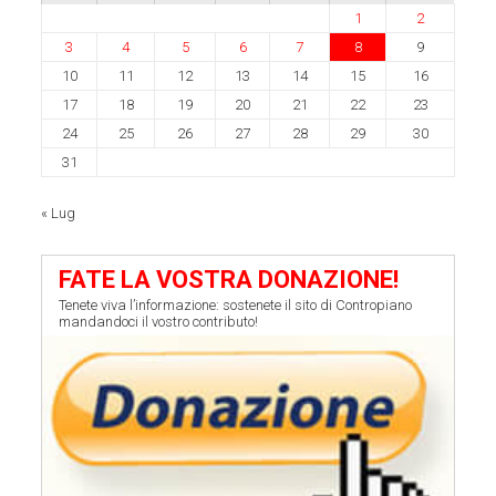
1
2
3
4
5
6
7
8
9
10
11
12
13
14
15
16
17
18
19
20
21
22
23
24
25
26
27
28
29
30
31
« Lug
FATE LA VOSTRA DONAZIONE!
Tenete viva l’informazione: sostenete il sito di Contropiano
mandandoci il vostro contributo!