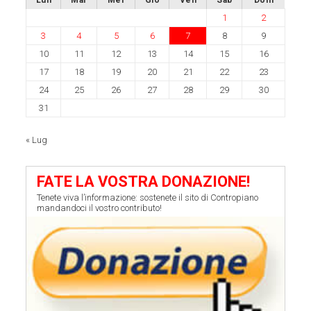
Lun
Mar
Mer
Gio
Ven
Sab
Dom
1
2
3
4
5
6
7
8
9
10
11
12
13
14
15
16
17
18
19
20
21
22
23
24
25
26
27
28
29
30
31
« Lug
FATE LA VOSTRA DONAZIONE!
Tenete viva l’informazione: sostenete il sito di Contropiano
mandandoci il vostro contributo!