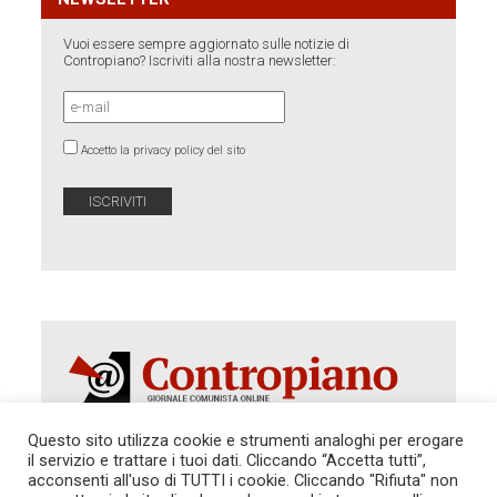
Vuoi essere sempre aggiornato sulle notizie di
Contropiano? Iscriviti alla nostra newsletter:
Accetto la privacy policy del sito
Questo sito utilizza cookie e strumenti analoghi per erogare
il servizio e trattare i tuoi dati. Cliccando “Accetta tutti”,
Autorizzazione del Tribunale di Roma 286 del 31
acconsenti all'uso di TUTTI i cookie. Cliccando "Rifiuta" non
dicembre 2014. Direttore Responsabile: Sergio