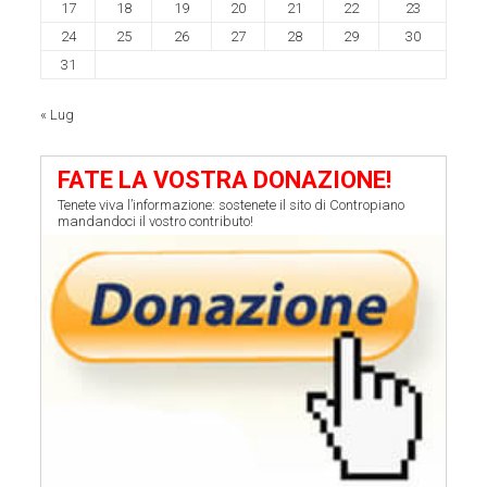
17
18
19
20
21
22
23
24
25
26
27
28
29
30
31
« Lug
FATE LA VOSTRA DONAZIONE!
Tenete viva l’informazione: sostenete il sito di Contropiano
mandandoci il vostro contributo!