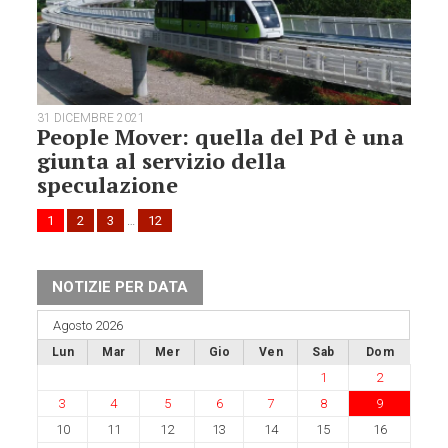
31 DICEMBRE 2021
People Mover: quella del Pd è una
giunta al servizio della
speculazione
1
2
3
…
12
NOTIZIE PER DATA
Agosto 2026
Lun
Mar
Mer
Gio
Ven
Sab
Dom
1
2
3
4
5
6
7
8
9
10
11
12
13
14
15
16