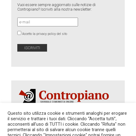
Vuoi essere sempre aggiornato sulle notizie di
Contropiano? Iscriviti alla nostra newsletter:
Accetto la privacy policy del sito
Questo sito utilizza cookie e strumenti analoghi per erogare
il servizio e trattare i tuoi dati. Cliccando “Accetta tutti”,
Autorizzazione del Tribunale di Roma 286 del 31
acconsenti all'uso di TUTTI i cookie. Cliccando "Rifiuta" non
dicembre 2014. Direttore Responsabile: Sergio
permetterai al sito di salvare alcun cookie tranne quelli
Cararo. Indirizzo: V.Casalbruciato 27- sc. B - 00159
tecnici. Cliccando "Impostazioni cookie" potrai fornire un