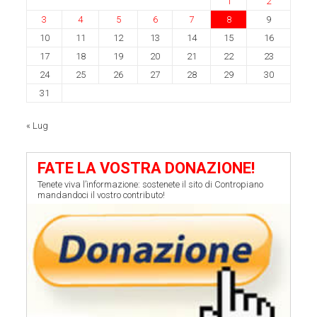
1
2
3
4
5
6
7
8
9
10
11
12
13
14
15
16
17
18
19
20
21
22
23
24
25
26
27
28
29
30
31
« Lug
FATE LA VOSTRA DONAZIONE!
Tenete viva l’informazione: sostenete il sito di Contropiano
mandandoci il vostro contributo!