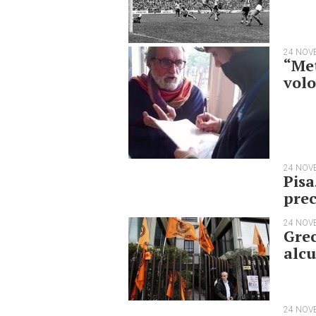
24 NOV
“Met
vol
24 NOV
Pisa
prec
24 NOV
Grec
alcu
24 NOV