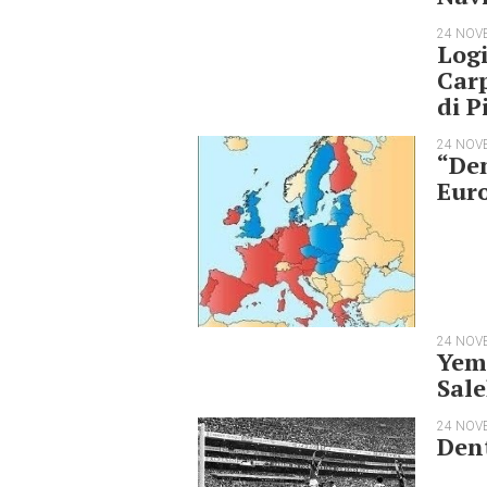
24 NOV
Logi
Carp
di P
24 NOV
“Den
Eur
24 NOV
Yeme
Sale
24 NOV
Dent