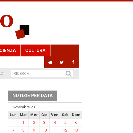
CIENZA
CULTURA
EO
NOTIZIE PER DATA
Novembre 2011
Lun
Mar
Mer
Gio
Ven
Sab
Dom
1
2
3
4
5
6
7
8
9
10
11
12
13