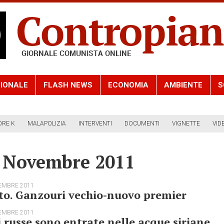
IONALE
FLASH NEWS
ECONOMIA
AMBIENTE
S
ORE K
MALAPOLIZIA
INTERVENTI
DOCUMENTI
VIGNETTE
VID
4 Novembre 2011
EMBRE 2011
to. Ganzouri vechio-nuovo premier
EMBRE 2011
 russe sono entrate nelle acque siriane