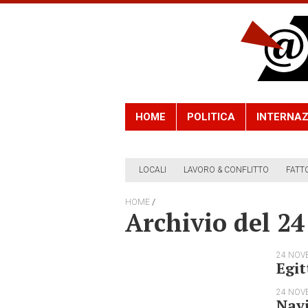
HOME
POLITICA
INTERNAZ
LOCALI
LAVORO & CONFLITTO
FATT
/
HOME
Archivio del 2
24 NOV
Egit
24 NOV
Navi