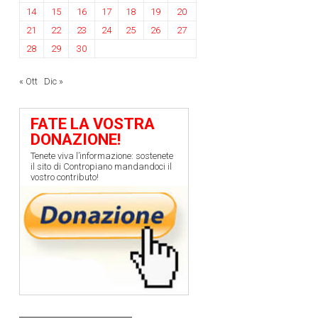
14
15
16
17
18
19
20
21
22
23
24
25
26
27
28
29
30
« Ott
Dic »
FATE LA VOSTRA
DONAZIONE!
Tenete viva l’informazione: sostenete
il sito di Contropiano mandandoci il
vostro contributo!