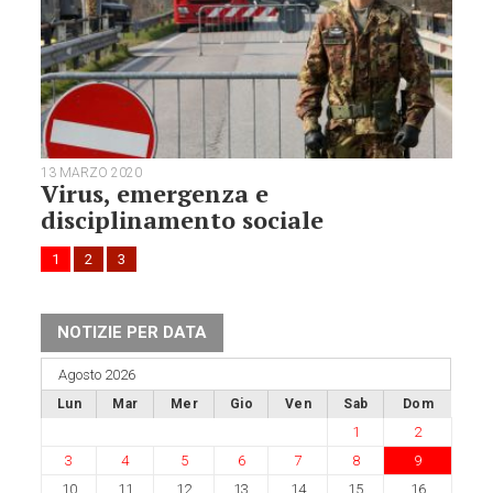
13 MARZO 2020
Virus, emergenza e
disciplinamento sociale
1
2
3
NOTIZIE PER DATA
Agosto 2026
Lun
Mar
Mer
Gio
Ven
Sab
Dom
1
2
3
4
5
6
7
8
9
10
11
12
13
14
15
16