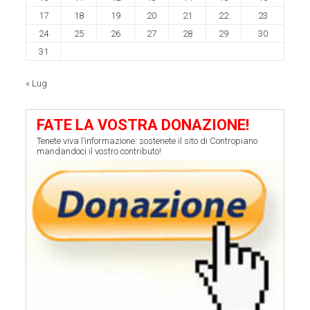
17
18
19
20
21
22
23
24
25
26
27
28
29
30
31
« Lug
FATE LA VOSTRA DONAZIONE!
Tenete viva l’informazione: sostenete il sito di Contropiano
mandandoci il vostro contributo!